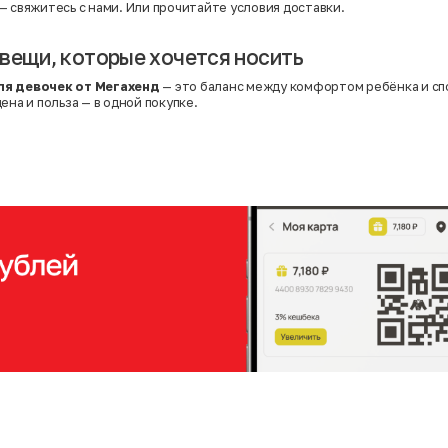
— свяжитесь с нами. Или
прочитайте условия доставки
.
вещи, которые хочется носить
ля девочек от Мегахенд
— это баланс между комфортом ребёнка и с
ена и польза — в одной покупке.