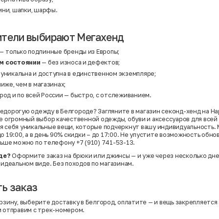
ни, шапки, шарфы.
ители выбирают Мегахенд
— только подлинные бренды из Европы;
м состоянии
— без износа и дефектов;
 уникальна и доступна в единственном экземпляре;
ниже, чем в магазинах;
род и по всей России — быстро, с отслеживанием.
едорогую одежду в Белгороде? Загляните в магазин секонд-хенд на На
те огромный выбор качественной одежды, обуви и аксессуаров для всей
я себя уникальные вещи, которые подчеркнут вашу индивидуальность.
о 19:00, а в день 90% скидки – до 17:00. Не упустите возможность обно
льше можно по телефону +7 (910) 741-53-13.
де?
Оформите заказ на брюки или джинсы — и уже через несколько дней
 идеальном виде. Без походов по магазинам.
ь заказ
рзину, выберите доставку в Белгород, оплатите — и вещь закрепляется 
и отправим с трек-номером.