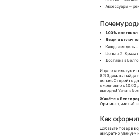
Аксессуары
— рем
Почему род
100% оригинал
Вещи в отлично
Каждая модель —
Цены в 2–3 раза 
Доставка в Белго
Ищете стильную и н
82! Здесь вы найде
ценам. Откройте дл
ежедневно с 10:00 д
выгодно! Узнать бо
Живёте в Белгоро
Оригинал, чистый, в
Как оформит
Добавьте товар в ко
аккуратно упакуем 