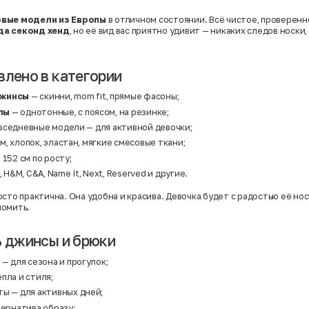
вые модели из Европы
в отличном состоянии. Всё чистое, проверенно
да секонд хенд
, но её вид вас приятно удивит — никаких следов носки
влено в категории
джинсы
— скинни, mom fit, прямые фасоны;
лы
— однотонные, с поясом, на резинке;
вседневные модели — для активной девочки;
, хлопок, эластан, мягкие смесовые ткани;
 152 см по росту;
, H&M, C&A, Name It, Next, Reserved и другие.
сто практична. Она удобна и красива. Девочка будет с радостью её носи
номить.
ь джинсы и брюки
— для сезона и прогулок;
пла и стиля;
ты
— для активных дней;
тернатива образу;