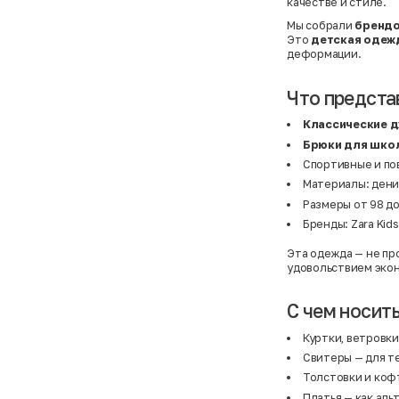
качестве и стиле.
Мы собрали
брендо
Это
детская одеж
деформации.
Что предста
Классические 
Брюки для шко
Спортивные и по
Материалы: деним
Размеры от 98 до
Бренды: Zara Kids
Эта одежда — не про
удовольствием эко
С чем носит
Куртки, ветровки
Свитеры
— для те
Толстовки и коф
Платья
— как аль