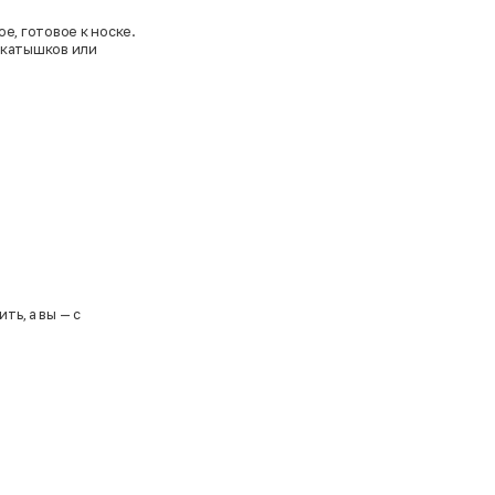
е, готовое к носке.
, катышков или
ть, а вы — с