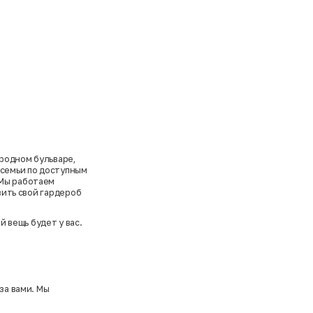
родном бульваре,
 семьи по доступным
 Мы работаем
вить свой гардероб
 вещь будет у вас.
за вами. Мы