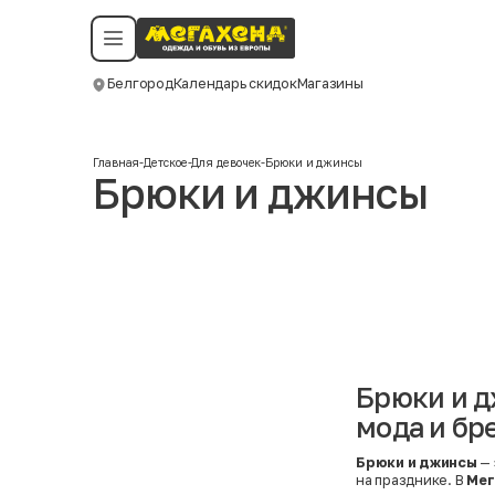
Условия пользования
Политика конфиденциальности
Смотреть все даты
©️ Мегахенд 2026. Все права защищены.
Белгород
Календарь скидок
Магазины
Москва
Главная
-
Детское
-
Для девочек
-
Брюки и джинсы
Брюки и джинсы
Брюки и д
мода и бр
Брюки и джинсы
— 
на празднике. В
Мег